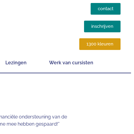
contact
inschrijven
1300 kleuren
Lezingen
Werk van cursisten
nanciële ondersteuning van de
t me mee hebben gespaard!”