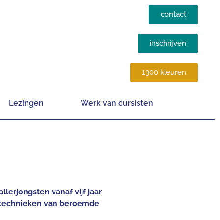
contact
inschrijven
1300 kleuren
Lezingen
Werk van cursisten
llerjongsten vanaf vijf jaar
n technieken van beroemde