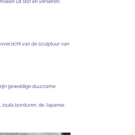
aken uit stof én versieren.
n overzicht van de sculptuur van
g zijn geweldige duurzame
en, zoals borduren, de Japanse