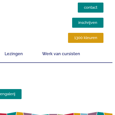
contact
inschrijven
1300 kleuren
Lezingen
Werk van cursisten
engalerij