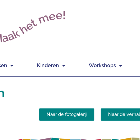
aak het mee!
sen
Kinderen
Workshops
n
Naar de fotogalerij
Naar de verhal