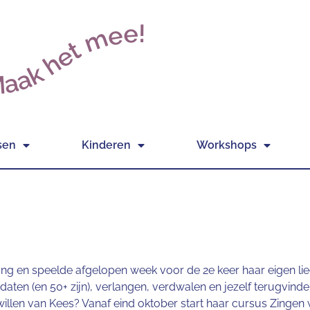
aak het mee!
sen
Kinderen
Workshops
zong en speelde afgelopen week voor de 2e keer haar eigen l
aten (en 50+ zijn), verlangen, verdwalen en jezelf terugvind
s willen van Kees? Vanaf eind oktober start haar cursus Zingen 