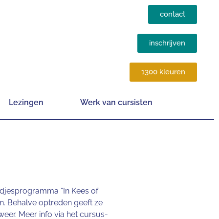
contact
inschrijven
1300 kleuren
Lezingen
Werk van cursisten
iedjesprogramma “In Kees of
en. Behalve optreden geeft ze
weer. Meer info via het cursus-