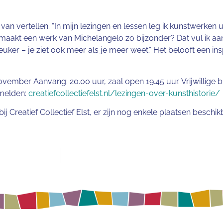
vertellen. “In mijn lezingen en lessen leg ik kunstwerken uit,
at maakt een werk van Michelangelo zo bijzonder? Dat vul ik a
euker – je ziet ook meer als je meer weet.” Het belooft een i
november Aanvang: 20.00 uur, zaal open 19.45 uur. Vrijwillige b
nmelden:
creatiefcollectiefelst.nl/lezingen-over-kunsthistorie/
j Creatief Collectief Elst, er zijn nog enkele plaatsen beschik